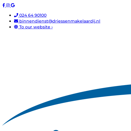
024 64 90100
binnendienst@driessenmakelaardij.nl
To our website ›