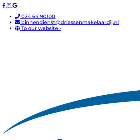
024 64 90100
binnendienst@driessenmakelaardij.nl
To our website ›