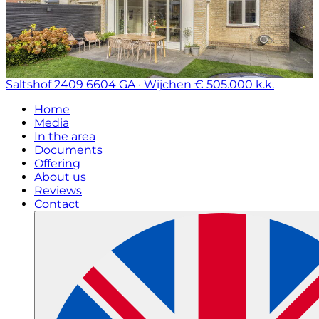
Saltshof 2409
6604 GA · Wijchen
€ 505.000 k.k.
Home
Media
In the area
Documents
Offering
About us
Reviews
Contact